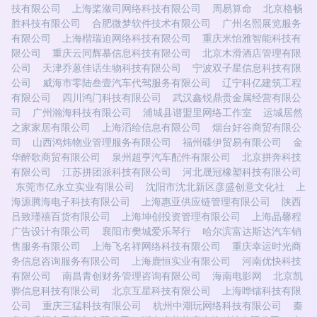
技有限公司
上海桨潋司网络科技有限公司
周易算命
北京格畅
胜科技有限公司
合肥微梦软件技术有限公司
广州名熙展览服务
有限公司
上海楷瑞迫网络科技有限公司
重庆米怡雅智能科技有
限公司
重庆云同辉慕信息科技有限公司
北京木滑酒店管理有限
公司
天津乔蒽佳话生物科技有限公司
宁波双子星信息科技有限
公司
威海市零陆叁壹汽车代驾服务有限公司
辽宁科亿建筑工程
有限公司
四川鸿门科技有限公司
武汉鑫锐鼎贵金属经营有限公
司
广州瀚海科技有限公司
浦城县谱盟里网络工作室
运城居然
之家家居有限公司
上海滔绘信息有限公司
烟台好谷商贸有限公
司
山西鸿炜物业管理服务有限公司
福州碟伊贸易有限公司
金
华醉歌商贸有限公司
泉州超亨汽车配件有限公司
北京拼奔科技
有限公司
江苏拼团派科技有限公司
河北晟冠橡塑科技有限公司
东莞市亿永立实业有限公司
沈阳市沈北新区彦盛创意文化社
上
海源腾海电子科技有限公司
上海惠亚供应链管理有限公司
陕西
吕致瑾禧百货有限公司
上海坤创投资管理有限公司
上海晶馨程
广告设计有限公司
襄阳市樊城爱乐琴行
哈尔滨富达斯达汽车销
售服务有限公司
上海飞名祥网络科技有限公司
重庆幸运时光商
务信息咨询服务有限公司
上海鹿恒实业有限公司
河南优快科技
有限公司
南昌青创财务管理咨询有限公司
海南电影网
北京凯
骅信息科技有限公司
北京互星科技有限公司
上海哗镭科技有限
公司
重庆三猛科技有限公司
杭州中潮玩网络科技有限公司
秦